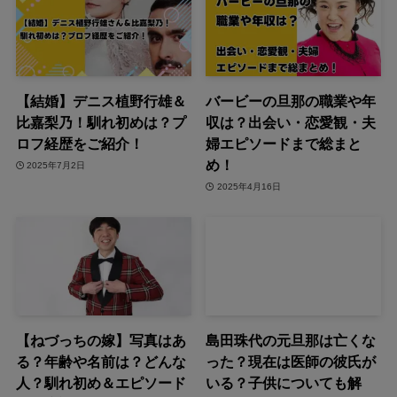
【結婚】デニス植野行雄＆
バービーの旦那の職業や年
比嘉梨乃！馴れ初めは？プ
収は？出会い・恋愛観・夫
ロフ経歴をご紹介！
婦エピソードまで総まと
め！
2025年7月2日
2025年4月16日
【ねづっちの嫁】写真はあ
島田珠代の元旦那は亡くな
る？年齢や名前は？どんな
った？現在は医師の彼氏が
人？馴れ初め＆エピソード
いる？子供についても解