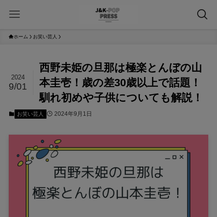
ホーム
お笑い芸人
西野未姫の旦那は極楽とんぼの山
2024
本圭壱！歳の差30歳以上で話題！
9/01
馴れ初めや子供についても解説！
2024年9月1日
お笑い芸人