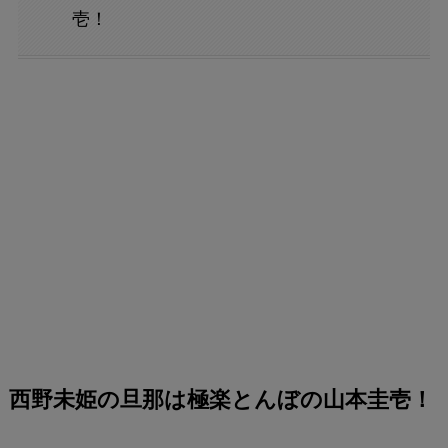
壱！
西野未姫の旦那は極楽とんぼの山本圭壱！