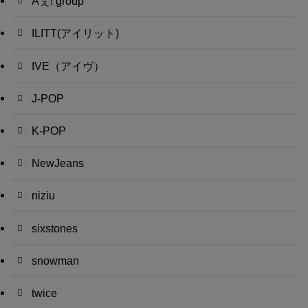
Aぇ! group
ILITT(アイリット)
IVE（アイヴ）
J-POP
K-POP
NewJeans
niziu
sixstones
snowman
twice