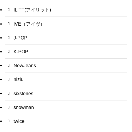
ILITT(アイリット)
IVE（アイヴ）
J-POP
K-POP
NewJeans
niziu
sixstones
snowman
twice