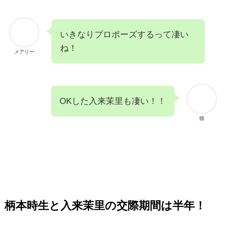
いきなりプロポーズするって凄い
ね！
メアリー
OKした入来茉里も凄い！！
猫
柄本時生と入来茉里の交際期間は半年
！